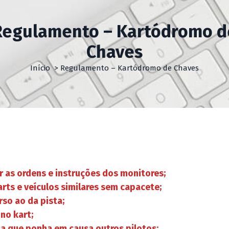
Regulamento – Kartódromo d
Chaves
Início
>
Regulamento – Kartódromo de Chaves
r as ordens e instruções dos monitores;
rts e veículos similares sem capacete;
rso ao da pista;
no kart;
a que ponha em causa outros pilotos;