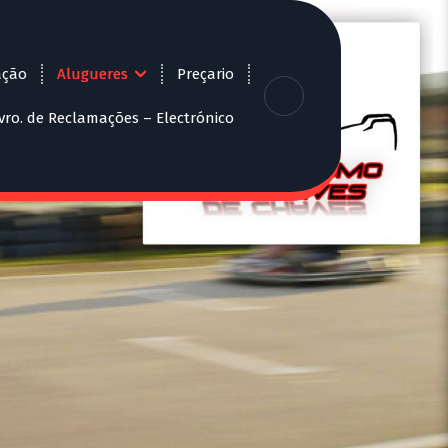
ação
Alugueres
Preçario
ivro. de Reclamações – Electrónico